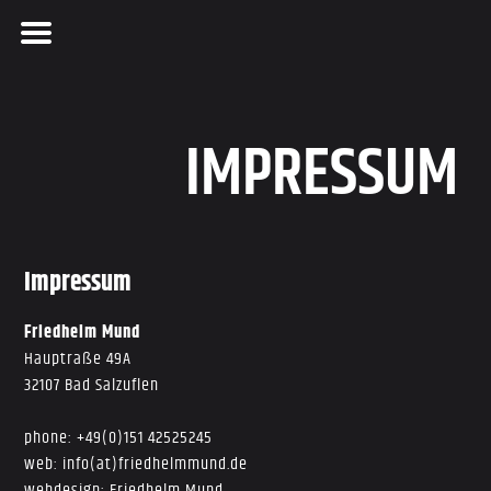
IMPRESSUM
Skip
to
content
Impressum
Friedhelm Mund
Hauptraße 49A
32107 Bad Salzuflen
phone: +49(0)151 42525245
web: info(at)friedhelmmund.de
webdesign: Friedhelm Mund